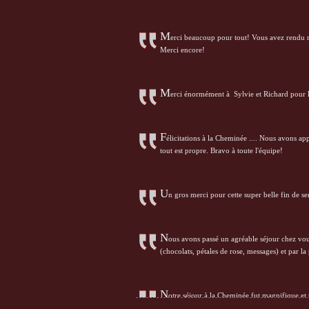
M
erci beaucoup pour tout! Vous avez rendu n
Merci encore!
M
erci énormément à Sylvie et Richard pour le
F
élicitations à la Cheminée .... Nous avons appr
tout est propre. Bravo à toute l'équipe!
U
n gros merci pour cette super belle fin de 
N
ous avons passé un agréable séjour chez vous
(chocolats, pétales de rose, messages) et par la
N
otre séjour à la Cheminée fut magnifique et 
jardin enchanté. Merci énormément de votre acc