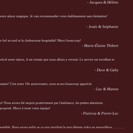
- Jacques & Hélène
otre séjour magique. Je vais recommander votre établissement sans hésitation!
- Josée & Stéphanie
 bel accueil et la chaleureuse hospitalité! Merci beaucoup!
- Marie-Élaine Thibert
écié notre séjour, il est certain que nous allons y revenir. Le service est excellent et
- Dave & Gaby
semaine! C'est notre 10e anniversaire, nous avons beaucoup apprécié.
- Luc & Manon
! Nous avons été surpris positivement par l'ambiance, les petites attentions
 propreté. Merci à toute votre équipe!
- Patricia & Pierre-Luc
paisible. Nous avons enfin su ce que signifiait le mot détente grâce au merveilleux
ueil et service. À très bientôt!