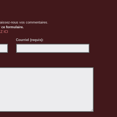
- La famille Berniquez
Laissez-nous vos commentaires.
 ce formulaire.
Z ICI
Courriel (requis):