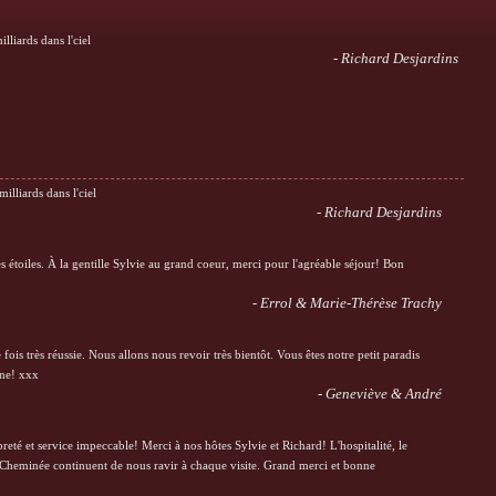
lliards dans l'ciel
- Richard Desjardins
milliards dans l'ciel
- Richard Desjardins
es étoiles. À la gentille Sylvie au grand coeur, merci pour l'agréable séjour! Bon
- Errol & Marie-Thérèse Trachy
fois très réussie. Nous allons nous revoir très bientôt. Vous êtes notre petit paradis
ine! xxx
- Geneviève & André
reté et service impeccable! Merci à nos hôtes Sylvie et Richard! L'hospitalité, le
a Cheminée continuent de nous ravir à chaque visite. Grand merci et bonne