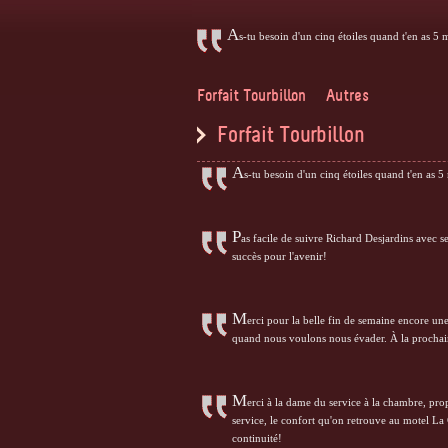
A
s-tu besoin d'un cinq étoiles quand t'en as 5 mi
Forfait Tourbillon
Autres
Forfait Tourbillon
A
s-tu besoin d'un cinq étoiles quand t'en as 5 
P
as facile de suivre Richard Desjardins avec s
succès pour l'avenir!
M
erci pour la belle fin de semaine encore une 
quand nous voulons nous évader. À la procha
M
erci à la dame du service à la chambre, prop
service, le confort qu'on retrouve au motel L
continuité!