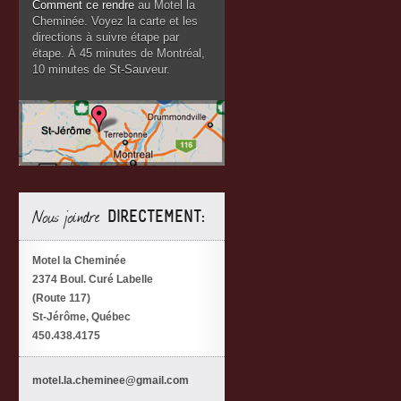
Comment ce rendre
au Motel la
Cheminée. Voyez la carte et les
directions à suivre étape par
étape. À 45 minutes de Montréal,
10 minutes de St-Sauveur.
Nous joindre
DIRECTEMENT:
Motel la Cheminée
2374 Boul. Curé Labelle
(Route 117)
St-Jérôme, Québec
450.438.4175
motel.la.cheminee@gmail.com