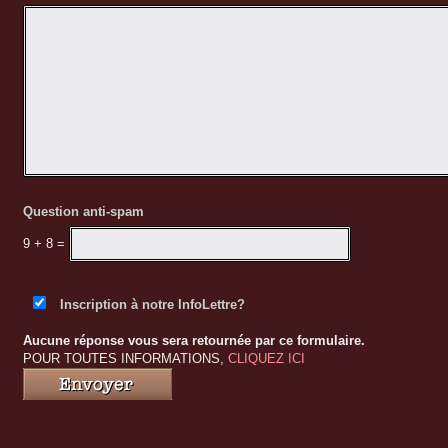
M
erci pour la belle fin de semaine encore une fois t
revoir très bientôt. Vous êtes notre petit paradis qua
À la prochaine! xxx
Question anti-spam
9 + 8
=
Inscription à notre InfoLettre?
Aucune réponse vous sera retournée par ce formulaire.
POUR TOUTES INFORMATIONS,
CLIQUEZ ICI