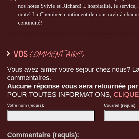
nos hôtes Sylvie et Richard! L'hospitalité, le service,
motel La Cheminée continuent de nous ravir à chaque
continuité!
F
élicitations à la Cheminée .... Nous avons apprécié n
COMMENTAIRES
VOS
nous allons y revenir. Le service est excellent et tout
l'équipe!
Vous avez aimer votre séjour chez nous? L
commentaires.
Aucune réponse vous sera retournée par 
A
s-tu besoin d'un cinq étoiles quand t'en as 5 milliar
POUR TOUTES INFORMATIONS,
CLIQUE
Votre nom (requis):
Courriel (requis):
N
otre séjour à la Cheminée fut magnifique et paisib
que signifiait le mot détente grâce au merveilleux ja
Commentaire (requis):
énormément de votre accueil et service. À très bientô