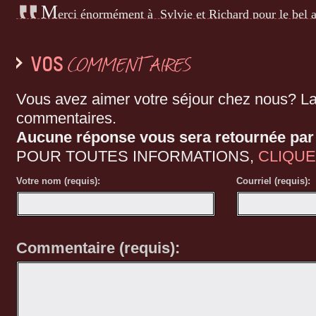
M
erci énormément à Sylvie et Richard pour le bel a
hospitalité! Merci beaucoup!
COMMENTAIRES
VOS
N
otre séjour à la Cheminée fut magnifique et paisib
Vous avez aimer votre séjour chez nous? L
que signifiait le mot détente grâce au merveilleux ja
commentaires.
énormément de votre accueil et service. À très bientô
Aucune réponse vous sera retournée par 
POUR TOUTES INFORMATIONS,
CLIQUE
Votre nom (requis):
Courriel (requis):
F
élicitations à la Cheminée .... Nous avons apprécié n
nous allons y revenir. Le service est excellent et tout
l'équipe!
Commentaire (requis):
M
erci à la dame du service à la chambre, propreté e
nos hôtes Sylvie et Richard! L'hospitalité, le service,