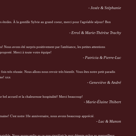
- Josée & Stéphanie
es étoiles. À la gentille Sylvie au grand coeur, merci pour l'agréable séjour! Bon
- Errol & Marie-Thérèse Trachy
! Nous avons été surpris positivement par l'ambiance, les petites attentions
 propreté. Merci à toute votre équipe!
- Patricia & Pierre-Luc
fois très réussie. Nous allons nous revoir très bientôt. Vous êtes notre petit paradis
ine! xxx
- Geneviève & André
 bel accueil et la chaleureuse hospitalité! Merci beaucoup!
- Marie-Élaine Thibert
semaine! C'est notre 10e anniversaire, nous avons beaucoup apprécié.
- Luc & Manon
paisible. Nous avons enfin su ce que signifiait le mot détente grâce au merveilleux