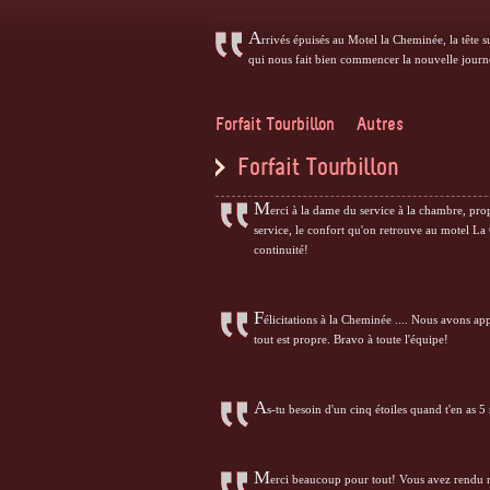
A
rrivés épuisés au Motel la Cheminée, la tête sur
qui nous fait bien commencer la nouvelle journ
Forfait Tourbillon
Autres
Forfait Tourbillon
M
erci à la dame du service à la chambre, prop
service, le confort qu'on retrouve au motel L
continuité!
F
élicitations à la Cheminée .... Nous avons appr
tout est propre. Bravo à toute l'équipe!
A
s-tu besoin d'un cinq étoiles quand t'en as 5 
M
erci beaucoup pour tout! Vous avez rendu n