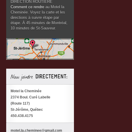
DIRECTION ROUTIÈRE
Comment ce rendre
au Motel la
Cheminée. Voyez la carte et les
directions à suivre étape par
étape. À 45 minutes de Montréal,
10 minutes de St-Sauveur.
Nous joindre
DIRECTEMENT:
Motel la Cheminée
2374 Boul. Curé Labelle
(Route 117)
St-Jérôme, Québec
450.438.4175
motel.la.cheminee@gmail.com