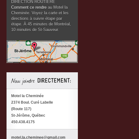
DIRECTION ROUTIÈRE
Comment ce rendre
au Motel la
Cheminée. Voyez la carte et les
directions à suivre étape par
étape. À 45 minutes de Montréal,
10 minutes de St-Sauveur.
Nous joindre
DIRECTEMENT:
Motel la Cheminée
2374 Boul. Curé Labelle
(Route 117)
St-Jérôme, Québec
450.438.4175
motel.la.cheminee@gmail.com