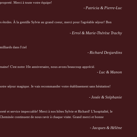
 propreté. Merci à toute votre équipe!
- Patricia & Pierre-Luc
es étoiles. À la gentille Sylvie au grand coeur, merci pour l'agréable séjour! Bon
- Errol & Marie-Thérèse Trachy
milliards dans l'ciel
- Richard Desjardins
semaine! C'est notre 10e anniversaire, nous avons beaucoup apprécié.
- Luc & Manon
otre séjour magique. Je vais recommander votre établissement sans hésitation!
- Josée & Stéphanie
reté et service impeccable! Merci à nos hôtes Sylvie et Richard! L'hospitalité, le
a Cheminée continuent de nous ravir à chaque visite. Grand merci et bonne
- Jacques & Hélène