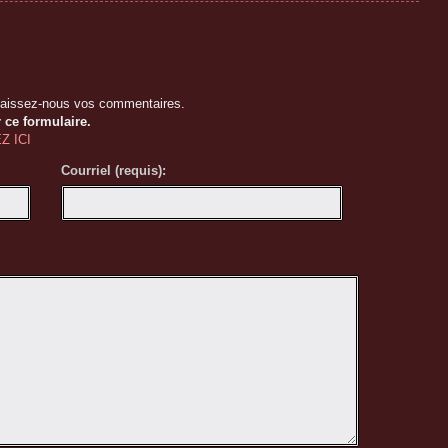
 bel accueil et la chaleureuse hospitalité! Merci beaucoup!
- Marie-Élaine Thibert
Laissez-nous vos commentaires.
 ce formulaire.
Z ICI
Courriel (requis):