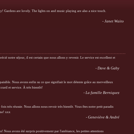
ely! Gardens are lovely. The lights on and music playing are also a nice touch.
- Janet Waito
écié notre séjour, il est certain que nous allons y revenir. Le service est excellent et
- Dave & Gaby
paisible. Nous avons enfin su ce que signifiait le mot détente grâce au merveilleux
ueil et service. À très bientôt!
- La famille Berniquez
fois très réussie. Nous allons nous revoir très bientôt. Vous êtes notre petit paradis
ine! xxx
- Geneviève & André
! Nous avons été surpris positivement par l'ambiance, les petites attentions