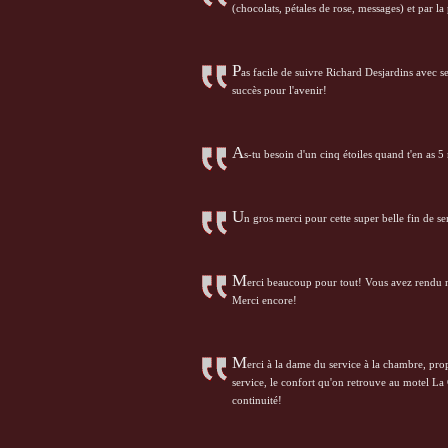
(chocolats, pétales de rose, messages) et par la
P
as facile de suivre Richard Desjardins avec s
succès pour l'avenir!
A
s-tu besoin d'un cinq étoiles quand t'en as 5 
U
n gros merci pour cette super belle fin de 
M
erci beaucoup pour tout! Vous avez rendu n
Merci encore!
M
erci à la dame du service à la chambre, prop
service, le confort qu'on retrouve au motel L
continuité!