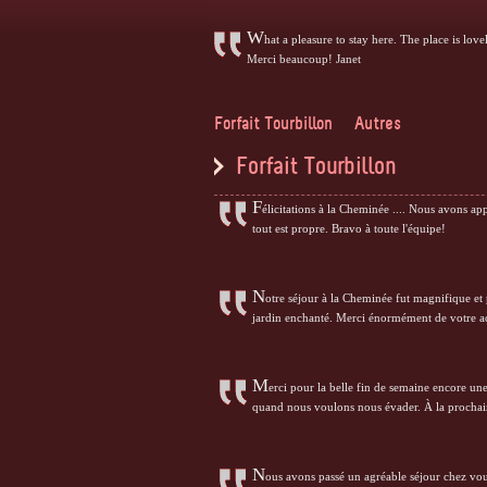
W
hat a pleasure to stay here. The place is lov
Merci beaucoup! Janet
Forfait Tourbillon
Autres
Forfait Tourbillon
F
élicitations à la Cheminée .... Nous avons appr
tout est propre. Bravo à toute l'équipe!
N
otre séjour à la Cheminée fut magnifique et 
jardin enchanté. Merci énormément de votre acc
M
erci pour la belle fin de semaine encore une 
quand nous voulons nous évader. À la procha
N
ous avons passé un agréable séjour chez vous